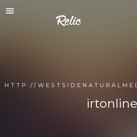
HTTP://WESTSIDENATURALMED
irtonlin