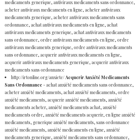
medicaments generique, antiviraux medicaments sans ordonnance,
acheter antiviraux medicaments en ligne, acheter antiviraux
medicaments generique, acheter antiviraux medicaments sans
ordonnance, achat antiviraux medicaments en ligne, achat
antiviraux medicaments generique, achat antiviraux medicaments
sans ordonnance, ordre antiviraux medicaments en ligne, ordre
antiviraux medicaments generique, ordre antiviraux medicaments
sans ordonnance, acquerir antiviraux medicaments en ligne,
acquerir antiviraux medicaments generique, acquerir antiviraux
medicaments sans ordonnance
http://irtonline.org/anxiete/
Acquerir Anxiété Medicaments
Sans Ordonnance
- achat anxiété medicaments sans ordonnance,
acheter anxiété medicaments, achat anxiété medicaments, ordre
anxiété medicaments, acquerir anxiété medicaments, anxiété
medicaments acheter, anxiété medicaments achat, anxiété
medicaments ordre, anxiété medicaments acquerir, en ligne anxiété
medicaments, generique anxiété medicaments, sans ordonnance
anxiété medicaments, anxiété medicaments en ligne, anxiété
medicaments generique, anxiété medicaments sans ordonnance,