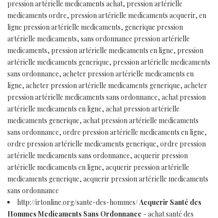
pression artérielle medicaments achat, pression artérielle
medicaments ordre, pression artérielle medicaments acquerir, en
ligne pression artérielle medicaments, generique pression
artérielle medicaments, sans ordonnance pression artérielle
medicaments, pression artérielle medicaments en ligne, pression
artérielle medicaments generique, pression artérielle medicaments
sans ordonnance, acheter pression artérielle medicaments en
ligne, acheter pression artérielle medicaments generique, acheter
pression artérielle medicaments sans ordonnance, achat pression
artérielle medicaments en ligne, achat pression artérielle
medicaments generique, achat pression artérielle medicaments
sans ordonnance, ordre pression artérielle medicaments en ligne,
ordre pression artérielle medicaments generique, ordre pression
artérielle medicaments sans ordonnance, acquerir pression
artérielle medicaments en ligne, acquerir pression artérielle
medicaments generique, acquerir pression artérielle medicaments
sans ordonnance
http://irtonline.org/sante-des-hommes/
Acquerir Santé des
Hommes Medicaments Sans Ordonnance
- achat santé des