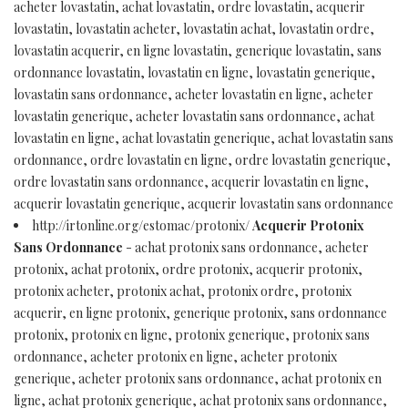
acheter lovastatin, achat lovastatin, ordre lovastatin, acquerir
lovastatin, lovastatin acheter, lovastatin achat, lovastatin ordre,
lovastatin acquerir, en ligne lovastatin, generique lovastatin, sans
ordonnance lovastatin, lovastatin en ligne, lovastatin generique,
lovastatin sans ordonnance, acheter lovastatin en ligne, acheter
lovastatin generique, acheter lovastatin sans ordonnance, achat
lovastatin en ligne, achat lovastatin generique, achat lovastatin sans
ordonnance, ordre lovastatin en ligne, ordre lovastatin generique,
ordre lovastatin sans ordonnance, acquerir lovastatin en ligne,
acquerir lovastatin generique, acquerir lovastatin sans ordonnance
http://irtonline.org/estomac/protonix/
Acquerir Protonix
Sans Ordonnance
- achat protonix sans ordonnance, acheter
protonix, achat protonix, ordre protonix, acquerir protonix,
protonix acheter, protonix achat, protonix ordre, protonix
acquerir, en ligne protonix, generique protonix, sans ordonnance
protonix, protonix en ligne, protonix generique, protonix sans
ordonnance, acheter protonix en ligne, acheter protonix
generique, acheter protonix sans ordonnance, achat protonix en
ligne, achat protonix generique, achat protonix sans ordonnance,