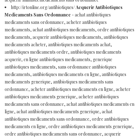
http://irtonline.org/antibiotiques/
Acquerir Antibiotiques
Medicaments Sans Ordonnance
- achat antibiotiques
medicaments sans ordonnance, acheter antibiotiques
medicaments, achat antibiotiques medicaments, ordre antibiotiques
medicaments, acquerir antibiotiques medicaments, antibiotiques
medicaments acheter, antibiotiques medicaments achat,
antibiotiques medicaments ordre, antibiotiques medicaments
acquerir, en ligne antibiotiques medicaments, generique
antibiotiques medicaments, sans ordonnance antibiotiques
medicaments, antibiotiques medicaments en ligne, antibiotiques
medicaments generique, antibiotiques medicaments sans
ordonnance, acheter antibiotiques medicaments en ligne, acheter
antibiotiques medicaments generique, acheter antibiotiques
medicaments sans ordonnance, achat antibiotiques medicaments en
ligne, achat antibiotiques medicaments generique, achat
antibiotiques medicaments sans ordonnance, ordre antibiotiques
medicaments en ligne, ordre antibiotiques medicaments generique,
ordre antibiotiques medicaments sans ordonnance, acquerir