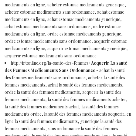
medicaments en ligne, acheter estomac medicaments generique,
acheter estomac medicaments sans ordonnance, achat estomac
medicaments en ligne, achat estomac medicaments generique,
achat estomac medicaments sans ordonnance, ordre estomac
medicaments en ligne, ordre estomac medicaments generique,
ordre estomac medicaments sans ordonnance, acquerir estomac
medicaments en ligne, acquerir estomac medicaments generique,
acquerir estomac medicaments sans ordonnance
http://irtonline.org/la-sante-des-femmes/
Acquerir La santé
des Femmes Medicaments Sans Ordonnance
- achat la santé
des femmes medicaments sans ordonnance, acheter la santé des
femmes medicaments, achat la santé des femmes medicaments,
ordre la santé des femmes medicaments, acquerir la santé des
femmes medicaments, la santé des femmes medicaments acheter,
la santé des femmes medicaments achat, la santé des femmes
medicaments ordre, la santé des femmes medicaments acquerir, en
ligne la santé des femmes medicaments, generique la santé des
femmes medicaments, sans ordonnance la santé des femmes
medicaments, la santé des femmes medicaments en ligne, la santé