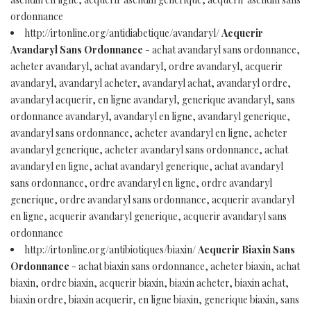
ordonnance
http://irtonline.org/antidiabetique/avandaryl/
Acquerir
Avandaryl Sans Ordonnance
- achat avandaryl sans ordonnance,
acheter avandaryl, achat avandaryl, ordre avandaryl, acquerir
avandaryl, avandaryl acheter, avandaryl achat, avandaryl ordre,
avandaryl acquerir, en ligne avandaryl, generique avandaryl, sans
ordonnance avandaryl, avandaryl en ligne, avandaryl generique,
avandaryl sans ordonnance, acheter avandaryl en ligne, acheter
avandaryl generique, acheter avandaryl sans ordonnance, achat
avandaryl en ligne, achat avandaryl generique, achat avandaryl
sans ordonnance, ordre avandaryl en ligne, ordre avandaryl
generique, ordre avandaryl sans ordonnance, acquerir avandaryl
en ligne, acquerir avandaryl generique, acquerir avandaryl sans
ordonnance
http://irtonline.org/antibiotiques/biaxin/
Acquerir Biaxin Sans
Ordonnance
- achat biaxin sans ordonnance, acheter biaxin, achat
biaxin, ordre biaxin, acquerir biaxin, biaxin acheter, biaxin achat,
biaxin ordre, biaxin acquerir, en ligne biaxin, generique biaxin, sans