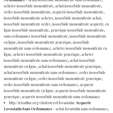
acheter isosorbide mononitrate, achat isosorbide mononitrate,
ordre isosorbide mononitrate, acquerir isosorbide mononitrate,
isosorbide mononitrate acheter, isosorbide mononitrate achat,
isosorbide mononitrate ordre, isosorbide mononitrate acquerir, en
ligne isosorbide mononitrate, generique isosorbide mononitrate,
sans ordonnance isosorbide mononitrate, isosorbide mononitrate
en ligne, isosorbide mononitrate generique, isosorbide
mononitrate sans ordonnance, acheter isosorbide mononitrate en
ligne, acheter isosorbide mononitrate generique, acheter
isosorbide mononitrate sans ordonnance, achat isosorbide
mononitrate en ligne, achat isosorbide mononitrate generique,
achat isosorbide mononitrate sans ordonnance, ordre isosorbide
mononitrate en ligne, ordre isosorbide mononitrate generique,
ordre isosorbide mononitrate sans ordonnance, acquerir
isosorbide mononitrate en ligne, acquerir isosorbide mononitrate
generique, acquerir isosorbide mononitrate sans ordonnance
http://irtonline.org/cholesterol/lovastatin/
Acquerir
Lovastatin Sans Ordonnance
- achat lovastatin sans ordonnance,