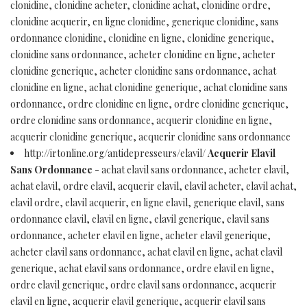
clonidine, clonidine acheter, clonidine achat, clonidine ordre,
clonidine acquerir, en ligne clonidine, generique clonidine, sans
ordonnance clonidine, clonidine en ligne, clonidine generique,
clonidine sans ordonnance, acheter clonidine en ligne, acheter
clonidine generique, acheter clonidine sans ordonnance, achat
clonidine en ligne, achat clonidine generique, achat clonidine sans
ordonnance, ordre clonidine en ligne, ordre clonidine generique,
ordre clonidine sans ordonnance, acquerir clonidine en ligne,
acquerir clonidine generique, acquerir clonidine sans ordonnance
http://irtonline.org/antidepresseurs/elavil/
Acquerir Elavil
Sans Ordonnance
- achat elavil sans ordonnance, acheter elavil,
achat elavil, ordre elavil, acquerir elavil, elavil acheter, elavil achat,
elavil ordre, elavil acquerir, en ligne elavil, generique elavil, sans
ordonnance elavil, elavil en ligne, elavil generique, elavil sans
ordonnance, acheter elavil en ligne, acheter elavil generique,
acheter elavil sans ordonnance, achat elavil en ligne, achat elavil
generique, achat elavil sans ordonnance, ordre elavil en ligne,
ordre elavil generique, ordre elavil sans ordonnance, acquerir
elavil en ligne, acquerir elavil generique, acquerir elavil sans