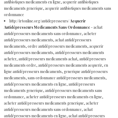
antibiotiques medicaments en ligne, acquerir antibiotiques
medicaments generique, acquerir antibiotiques medicaments sans
ordonnance
http://irtonline.org/antidepresseurs/
Acquerir
Antidépresseurs Medicaments Sans Ordonnance
- achat
antidépresseurs medicaments sans ordonnance, acheter
antidépresseurs medicaments, achat antidépresseurs
medicaments, ordre antidépresseurs medicaments, acquerir
antidépresseurs medicaments, antidépresseurs medicaments
acheter, antidépresseurs medicaments achat, antidépresseurs
medicaments ordre, antidépresseurs medicaments acquerir, en
ligne antidépresseurs medicaments, generique antidépresseurs
medicaments, sans ordonnance antidépresseurs medicaments,
antidépresseurs medicaments en ligne, antidépresseurs
medicaments generique, antidépresseurs medicaments sans
ordonnance, acheter antidépresseurs medicaments en ligne,
acheter antidépresseurs medicaments generique, acheter
antidépresseurs medicaments sans ordonnance, achat
antidépresseurs medicaments en ligne, achat antidépresseurs