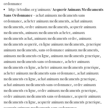
ordonnance
http://irtonline.org/animaux/
Acquerir Animaux Medicaments
Sans Ordonnance
- achat animaux medicaments sans
ordonnance, acheter animaux medicaments, achat animaux
medicaments, ordre animaux medicaments, acquerir animaux
medicaments, animaux medicaments acheter, animaux
medicaments achat, animaux medicaments ordre, animaux
medicaments acquerir, en ligne animaux medicaments, generique
animaux medicaments, sans ordonnance animaux medicaments,
animaux medicaments en ligne, animaux medicaments generique,
animaux medicaments sans ordonnance, acheter animaux
medicaments en ligne, acheter animaux medicaments generique,
acheter animaux medicaments sans ordonnance, achat animaux
medicaments en ligne, achat animaux medicaments generique,
achat animaux medicaments sans ordonnance, ordre animaux
medicaments en ligne, ordre animaux medicaments generique,
ordre animaux medicaments sans ordonnance, acquerir animaux
medicaments en ligne, acquerir animaux medicaments generique,
acquerir animaux medicaments sans ordonnance