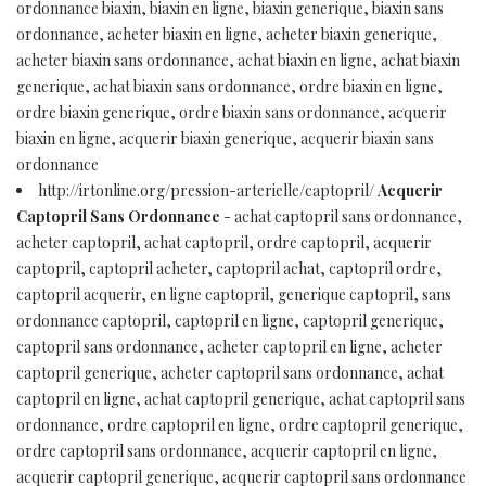
ordonnance biaxin, biaxin en ligne, biaxin generique, biaxin sans
ordonnance, acheter biaxin en ligne, acheter biaxin generique,
acheter biaxin sans ordonnance, achat biaxin en ligne, achat biaxin
generique, achat biaxin sans ordonnance, ordre biaxin en ligne,
ordre biaxin generique, ordre biaxin sans ordonnance, acquerir
biaxin en ligne, acquerir biaxin generique, acquerir biaxin sans
ordonnance
http://irtonline.org/pression-arterielle/captopril/
Acquerir
Captopril Sans Ordonnance
- achat captopril sans ordonnance,
acheter captopril, achat captopril, ordre captopril, acquerir
captopril, captopril acheter, captopril achat, captopril ordre,
captopril acquerir, en ligne captopril, generique captopril, sans
ordonnance captopril, captopril en ligne, captopril generique,
captopril sans ordonnance, acheter captopril en ligne, acheter
captopril generique, acheter captopril sans ordonnance, achat
captopril en ligne, achat captopril generique, achat captopril sans
ordonnance, ordre captopril en ligne, ordre captopril generique,
ordre captopril sans ordonnance, acquerir captopril en ligne,
acquerir captopril generique, acquerir captopril sans ordonnance