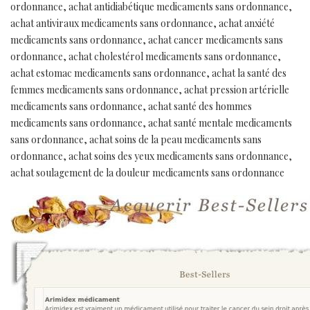
ordonnance, achat antidiabétique medicaments sans ordonnance,
achat antiviraux medicaments sans ordonnance, achat anxiété
medicaments sans ordonnance, achat cancer medicaments sans
ordonnance, achat cholestérol medicaments sans ordonnance,
achat estomac medicaments sans ordonnance, achat la santé des
femmes medicaments sans ordonnance, achat pression artérielle
medicaments sans ordonnance, achat santé des hommes
medicaments sans ordonnance, achat santé mentale medicaments
sans ordonnance, achat soins de la peau medicaments sans
ordonnance, achat soins des yeux medicaments sans ordonnance,
achat soulagement de la douleur medicaments sans ordonnance