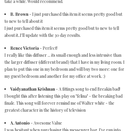
take a while. Would recommend.
B. Brown
- I just purchased this item it seems pretty good but
to new to tell about it
I just purchased this item it seems pretty good but to new to tell
about it..I'll update with the 30 day results.
Renee Victoria
- Perfect!
I really like this diffuser ... its small enough and less intrusive than
the larger diffuser (different brand) that I have in my living room. I
plan to put this one in my bedroom and will buy two more: one for
my guest bedroom and another for my office at work. :)
Vaidyanathan Krishnan
- A fittings song to end Breakin bad!
I bought this after listening this play on "felina" - the breaking bad
finale. This song will forever remind me of Walter white - the
greatest character in the history of television
A. Antonio
- Awesome Value
I was hesitant when purchasing this messenger bag. I've run into